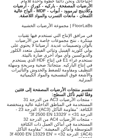
احتياجاتك ونحن دائمًا خطوة واحدة للأمام.
الأرضيات المصفحة - باركيه - كورك - أرضيات
وكلادينج ثيرموود - أبواب - MDF - ألواح عالية
اللمعان - مانعات التسرب والمواد اللاصقة.
FloorLaBs | مجموعة الأرضيات الخشبية
في مرافق الإنتاج التي تستخدم فيها تقنيات
مبتكرة ، ننتج مجموعات خاصة من الأرضيات
بألوان وتصميمات عديدة. أرضياتنا لا يحتوي على
بولي كلوريد الفينيل وثنائي الفينيل متعدد الكلور
والديوكسين وأي مواد أخرى ضارة بالبيئة.
نستخدم غراء E1 في إنتاج HDF الذي يستخدم
في إنتاج الباركيه. منتجاتنا؛ صحية ومريحة وسهلة
التنظيف ومقاومة للضغط والخدوش والتأثيرات
والأشعة فوق البنفسجية والمواد الكيميائية
المنزلية.
تنقسم منتجات الأرضيات المصفحة إلى فئتين
وفقًا لقيم تآكل السطح:
- منتجات الأرضيات AC3 من الدرجة 31
المستخدمة في المناطق الداخلية عالية ومنخفضة
الكثافة: "مقاومة التآكل (AC3): الدرجة 23 -
الدرجة 31> = '3f 2500 EN 13329"
- منتجات الأرضيات AC4 من الدرجة 32
المستخدمة في أماكن العمل ذات الكثافة
المتوسطة وأماكن المعيشة: "مقاومة التآكل
(AC4): الدرجة 32> = '3f 4000 EN 13329 EN