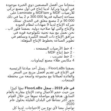
.
منتجاتنا من أفضل المصنعين ذوي الخبرة موجودة
في أوروبا وتركيا. لدينا إنتاج في أول مصنع تركي
للأرضيات MDF و MDFlam و Laminate على
مساحة إجمالية قدرها​​ 300.000 م 2 بما في ذلك
90.000 م 2 مصنع مغلق في الخندق. تمتلك
شركة الإنتاج لدينا 9 شهادات لنظام الجودة
والإنتاج والتي لها صلاحية دولية. بصفتنا فلور لاب ،
نحن نعمل مع بنية تحتية تكنولوجية قوية في
مرافق الإنتاج ذات السعة الكبيرة ونساهم في
تطوير الصناعة بخطوط الإنتاج المؤهلة:
· 4 خط الأرضيات المصفحة ،
· 2 خط إنتاج MDF ،
· 2 خط تشريب ،
4 مكابس طلاء مصنع كيماويات.
بصفتنا FloorLaBs ، يتمثل أحد مبادئنا الرئيسية
في الإنتاج في تقديم أفضل مزيج من السعر
والفائدة لعملائنا مع مجموعة واسعة من محفظة
المنتجات.
في عام 2019 ، سجل FloorLaBs
نموًا كبيرًا
من حيث حجم الأعمال وعدد الإنتاج مقارنة بالعام
السابق. هدفنا هو مواصلة نموها من خلال القيام
بدور أكثر نشاطًا في البلدان القليلة بحلول عام
2020.
تواصل معنا لأي نوع من الاحتياجات. لدينا كل