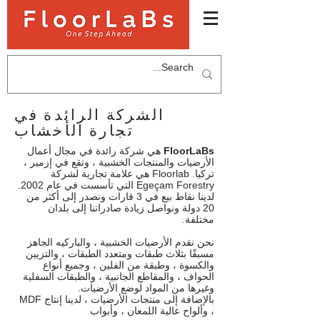
الشركة الرائدة في
تجارة الأخشاب
FloorLaBs
هي شركة رائدة في مجال أعمال
الأرضيات والمنتجات الخشبية ، وتقع في إزمير ،
تركيا. Floorlab هي علامة تجارية لشركة
Egeçam Forestry التي تأسست في عام 2002.
لدينا نقاط بيع في 3 قارات ونصدر إلى أكثر من
20 دولة ونواصل زيادة صادراتنا إلى بلدان
مختلفة.
نحن نقدم الأرضيات الخشبية ، والباركيه الجاهز
مسبقًا بثلاث طبقات ومتعدد الطبقات ، والتزيين
والكسوة ، وطبقة من الفلين ، وجميع أنواع
الحواف ، والمقاطع الجانبية ، والطبقات السفلية
وغيرها من المواد لوضع الأرضيات.
بالإضافة إلى منتجات الأرضيات ، لدينا إنتاج MDF
، وألواح عالية اللمعان ، وأبواب